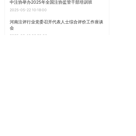
中注协举办2025年全国注协监管干部培训班
2025-05-22 10:18:00
河南注评行业党委召开代表人士综合评价工作座谈
会
2025-05-12 09:20:00
2025年河南省注会考试预报名工作顺利结束
2025-05-08 10:16:00
河南注协举办2025年“注册会计师诚信执业30年”
纪念章颁发仪式暨新注册人员岗前培训班
2025-05-07 17:36:00
河南注协印发贯彻落实《关于进一步加强注册会计
师协会自律监督工作的意见》重点任务实施方案
2025-05-06 15:54:00
点击阅读更多内容